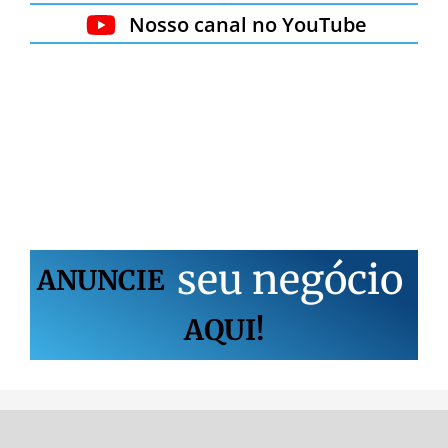
Nosso canal no YouTube
s
e
u
n
e
g
ó
c
i
o
ANUNCIE
AQUI!