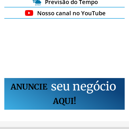
Previsão do Tempo
Nosso canal no YouTube
s
e
u
n
e
g
ó
c
i
o
ANUNCIE
AQUI!