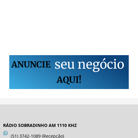
s
e
u
n
e
g
ó
c
i
o
ANUNCIE
AQUI!
RÁDIO SOBRADINHO AM 1110 KHZ
(51) 3742-1089 (Recepção)