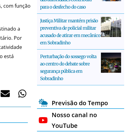
s, com função
para o desfecho do caso
Justiça Militar mantém prisão
preventiva de policial militar
stinado a
acusado de atirar em mecânico
tário. Por
em Sobradinho
tatividade
o está
Perturbação do sossego volta
ao centro do debate sobre
segurança pública em
Sobradinho
Previsão do Tempo
Nosso canal no
YouTube