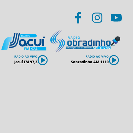
RADIO AO VIVO
RADIO AO VIVO
Jacuí FM 97,3
Sobradinho AM 1110