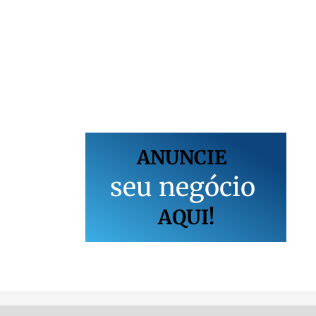
ANUNCIE
s
e
u
n
e
g
ó
c
i
o
AQUI!