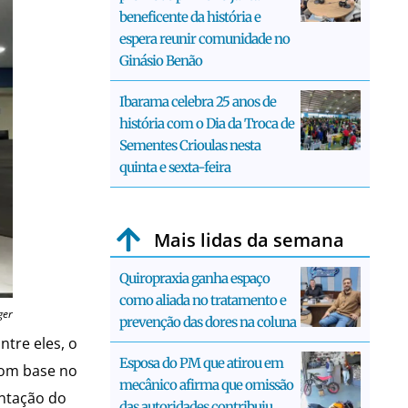
beneficente da história e
espera reunir comunidade no
Ginásio Benão
Ibarama celebra 25 anos de
história com o Dia da Troca de
Sementes Crioulas nesta
quinta e sexta-feira
Mais lidas da semana
Quiropraxia ganha espaço
como aliada no tratamento e
ger
prevenção das dores na coluna
tre eles, o
Esposa do PM que atirou em
com base no
mecânico afirma que omissão
entação do
das autoridades contribuiu