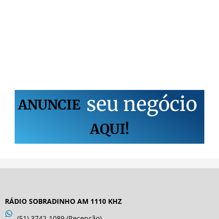
s
e
u
n
e
g
ó
c
i
o
ANUNCIE
AQUI!
RÁDIO SOBRADINHO AM 1110 KHZ
(51) 3742-1089 (Recepção)