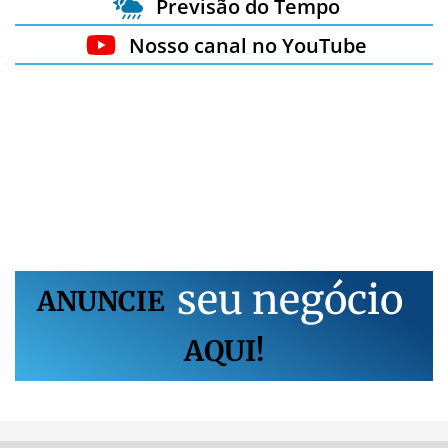
Previsão do Tempo
Nosso canal no YouTube
s
e
u
n
e
g
ó
c
i
o
ANUNCIE
AQUI!