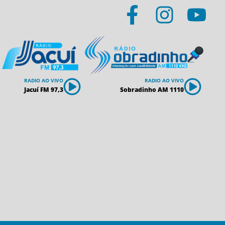
RADIO AO VIVO
RADIO AO VIVO
Jacuí FM 97,3
Sobradinho AM 1110