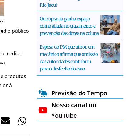
Rio Jacuí
Quiropraxia ganha espaço
ção
como aliada no tratamento e
rédio público
prevenção das dores na coluna
Esposa do PM que atirou em
aço cedido
mecânico afirma que omissão
das autoridades contribuiu
va.
para o desfecho do caso
de produtos
alor à
Previsão do Tempo
Nosso canal no
YouTube