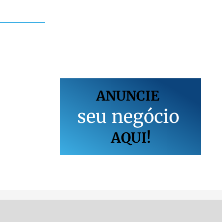
ANUNCIE
s
e
u
n
e
g
ó
c
i
o
AQUI!