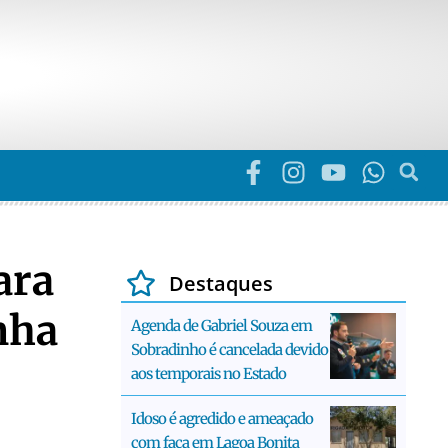
ara
Destaques
nha
Agenda de Gabriel Souza em
Sobradinho é cancelada devido
aos temporais no Estado
Idoso é agredido e ameaçado
com faca em Lagoa Bonita