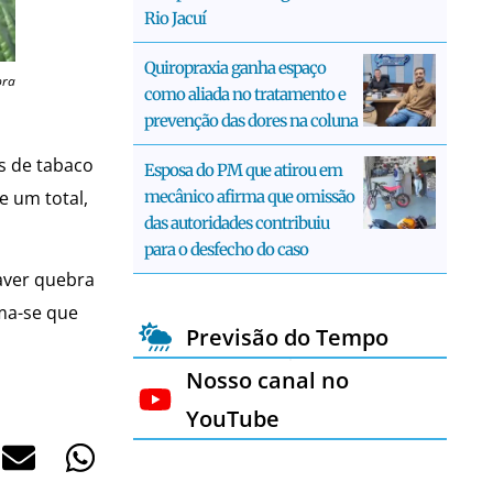
Rio Jacuí
Quiropraxia ganha espaço
bra
como aliada no tratamento e
prevenção das dores na coluna
as de tabaco
Esposa do PM que atirou em
mecânico afirma que omissão
e um total,
das autoridades contribuiu
para o desfecho do caso
aver quebra
ima-se que
Previsão do Tempo
Nosso canal no
YouTube