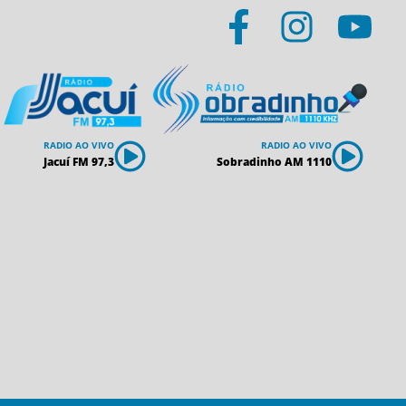
RADIO AO VIVO
RADIO AO VIVO
Jacuí FM 97,3
Sobradinho AM 1110