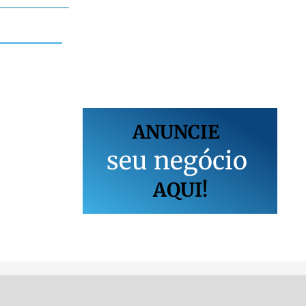
ANUNCIE
s
e
u
n
e
g
ó
c
i
o
AQUI!