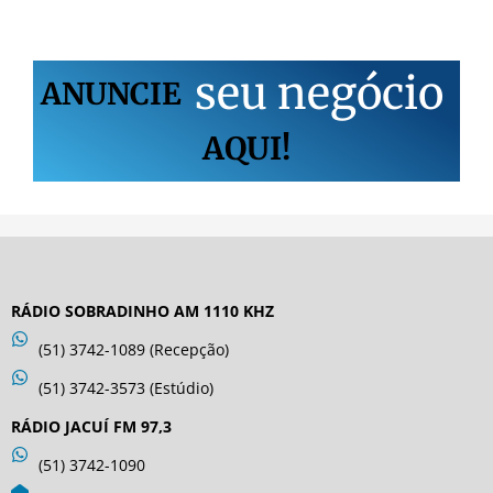
s
e
u
n
e
g
ó
c
i
o
ANUNCIE
AQUI!
RÁDIO SOBRADINHO AM 1110 KHZ
(51) 3742-1089 (Recepção)
(51) 3742-3573 (Estúdio)
RÁDIO JACUÍ FM 97,3
(51) 3742-1090