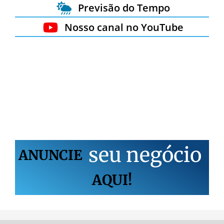
Previsão do Tempo
Nosso canal no YouTube
s
e
u
n
e
g
ó
c
i
o
ANUNCIE
AQUI!