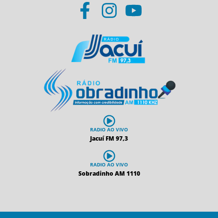
RADIO AO VIVO
Jacuí FM 97,3
RADIO AO VIVO
Sobradinho AM 1110