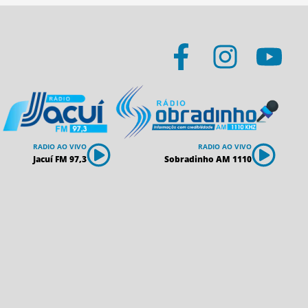
RADIO AO VIVO
RADIO AO VIVO
Jacuí FM 97,3
Sobradinho AM 1110