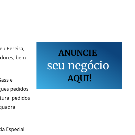
eu Pereira,
ANUNCIE
adores, bem
s
e
u
n
e
g
ó
c
i
o
AQUI!
Gass e
egues pedidos
tura: pedidos
 quadra
a Especial.