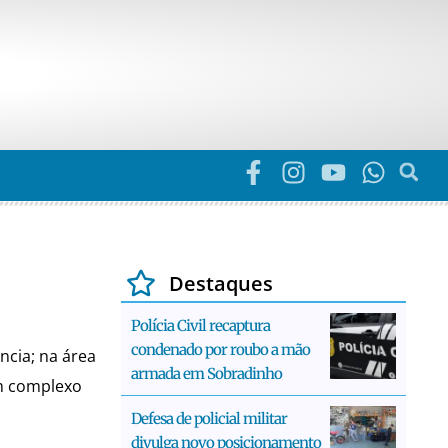
Destaques
Polícia Civil recaptura
condenado por roubo a mão
cia; na área
armada em Sobradinho
um complexo
Defesa de policial militar
divulga novo posicionamento