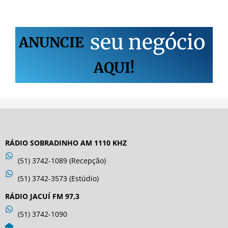
s
e
u
n
e
g
ó
c
i
o
ANUNCIE
AQUI!
RÁDIO SOBRADINHO AM 1110 KHZ
(51) 3742-1089 (Recepção)
(51) 3742-3573 (Estúdio)
RÁDIO JACUÍ FM 97,3
(51) 3742-1090