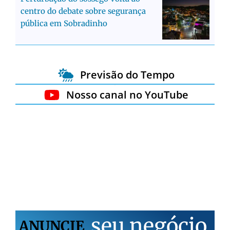
centro do debate sobre segurança
pública em Sobradinho
Previsão do Tempo
Nosso canal no YouTube
s
e
u
n
e
g
ó
c
i
o
ANUNCIE