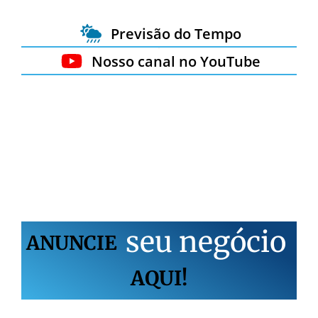
Previsão do Tempo
Nosso canal no YouTube
s
e
u
n
e
g
ó
c
i
o
ANUNCIE
AQUI!