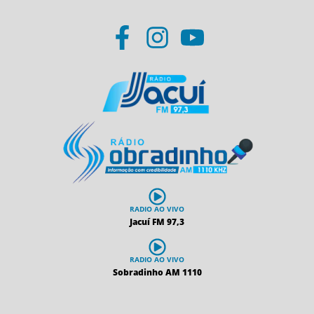
RADIO AO VIVO
Jacuí FM 97,3
RADIO AO VIVO
Sobradinho AM 1110