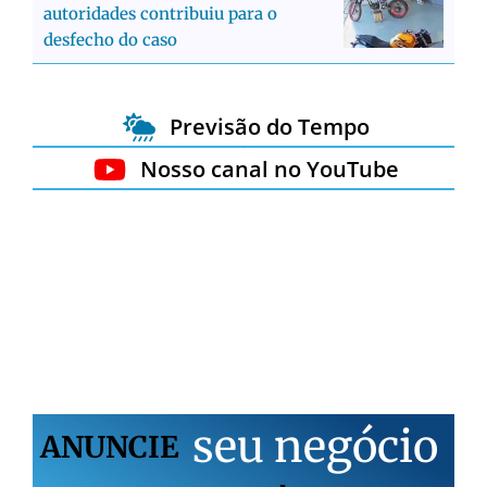
autoridades contribuiu para o
desfecho do caso
Previsão do Tempo
Nosso canal no YouTube
s
e
u
n
e
g
ó
c
i
o
ANUNCIE