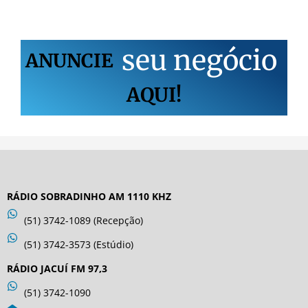
s
e
u
n
e
g
ó
c
i
o
ANUNCIE
AQUI!
RÁDIO SOBRADINHO AM 1110 KHZ
(51) 3742-1089 (Recepção)
(51) 3742-3573 (Estúdio)
RÁDIO JACUÍ FM 97,3
(51) 3742-1090