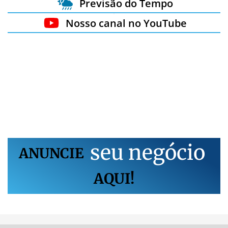
Previsão do Tempo
Nosso canal no YouTube
s
e
u
n
e
g
ó
c
i
o
ANUNCIE
AQUI!