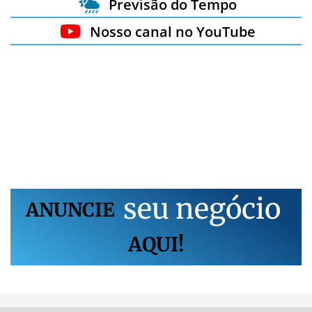
Previsão do Tempo
Nosso canal no YouTube
s
e
u
n
e
g
ó
c
i
o
ANUNCIE
AQUI!