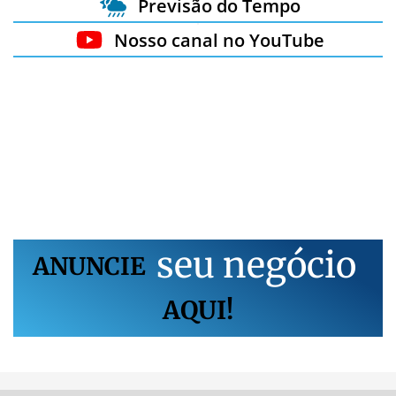
Previsão do Tempo
Nosso canal no YouTube
s
e
u
n
e
g
ó
c
i
o
ANUNCIE
AQUI!