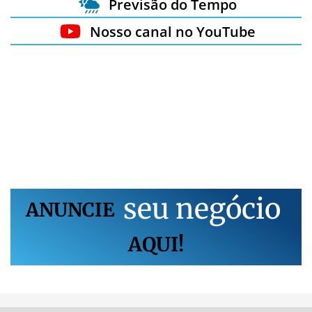
Previsão do Tempo
Nosso canal no YouTube
s
e
u
n
e
g
ó
c
i
o
ANUNCIE
AQUI!