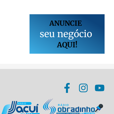
ANUNCIE
s
e
u
n
e
g
ó
c
i
o
AQUI!