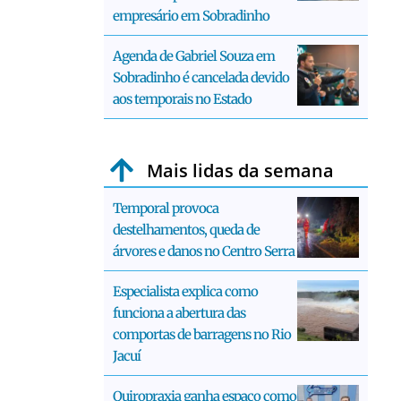
empresário em Sobradinho
Agenda de Gabriel Souza em
Sobradinho é cancelada devido
aos temporais no Estado
Mais lidas da semana
Temporal provoca
destelhamentos, queda de
árvores e danos no Centro Serra
Especialista explica como
funciona a abertura das
comportas de barragens no Rio
Jacuí
Quiropraxia ganha espaço como