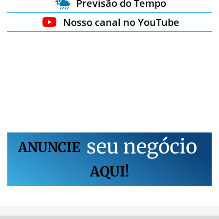
Previsão do Tempo
Nosso canal no YouTube
s
e
u
n
e
g
ó
c
i
o
ANUNCIE
AQUI!