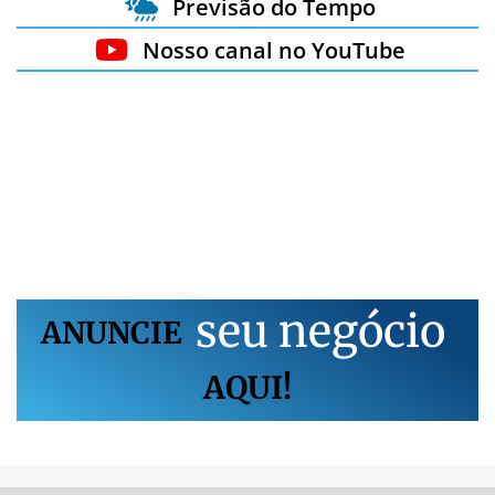
Previsão do Tempo
Nosso canal no YouTube
s
e
u
n
e
g
ó
c
i
o
ANUNCIE
AQUI!