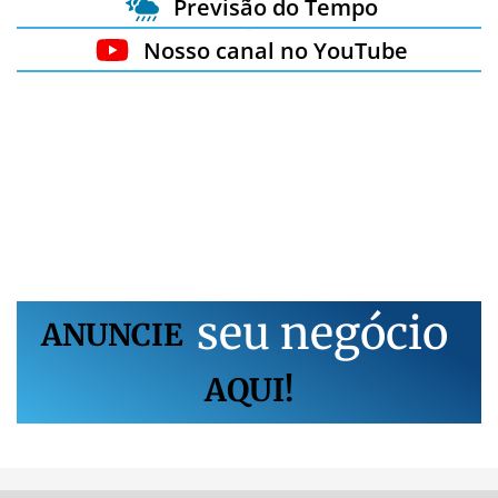
Previsão do Tempo
Nosso canal no YouTube
s
e
u
n
e
g
ó
c
i
o
ANUNCIE
AQUI!