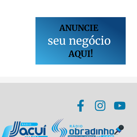
ANUNCIE
s
e
u
n
e
g
ó
c
i
o
AQUI!