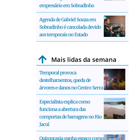
empresário em Sobradinho
Agenda de Gabriel Souza em
Sobradinho é cancelada devido
aos temporais no Estado
Mais lidas da semana
Temporal provoca
destelhamentos, queda de
árvores e danos no Centro Serra
Especialista explica como
funciona a abertura das
comportas de barragens no Rio
Jacuí
Quiropraxia ganha espaço como