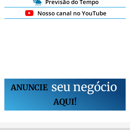
Previsão do Tempo
Nosso canal no YouTube
s
e
u
n
e
g
ó
c
i
o
ANUNCIE
AQUI!