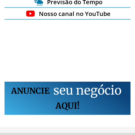
Previsão do Tempo
Nosso canal no YouTube
s
e
u
n
e
g
ó
c
i
o
ANUNCIE
AQUI!