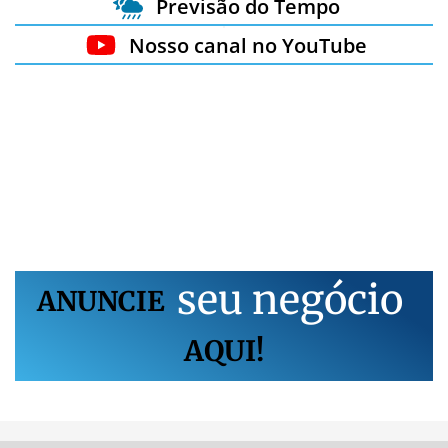
Previsão do Tempo
Nosso canal no YouTube
s
e
u
n
e
g
ó
c
i
o
ANUNCIE
AQUI!