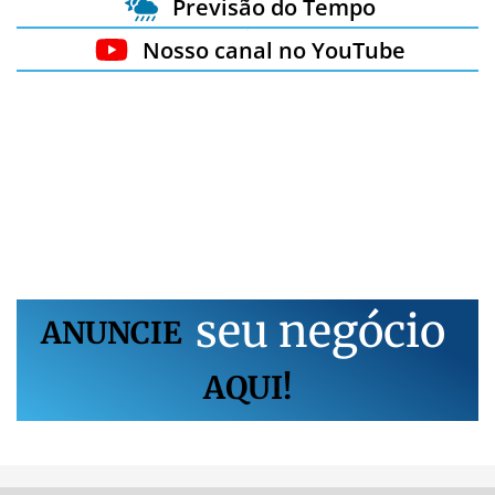
Previsão do Tempo
Nosso canal no YouTube
s
e
u
n
e
g
ó
c
i
o
ANUNCIE
AQUI!