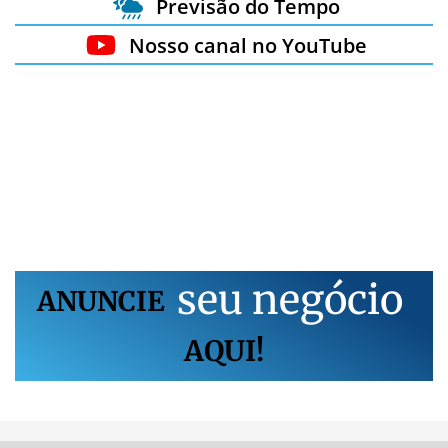
Previsão do Tempo
Nosso canal no YouTube
s
e
u
n
e
g
ó
c
i
o
ANUNCIE
AQUI!