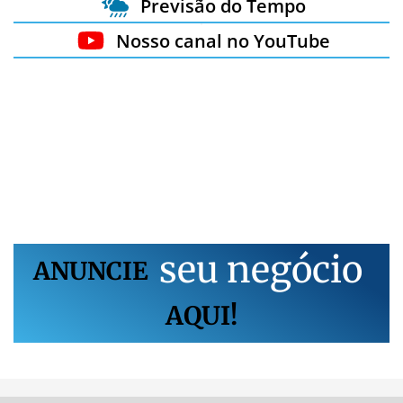
Previsão do Tempo
Nosso canal no YouTube
s
e
u
n
e
g
ó
c
i
o
ANUNCIE
AQUI!