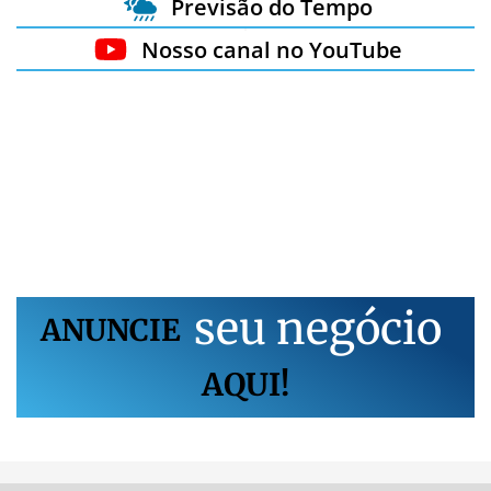
Previsão do Tempo
Nosso canal no YouTube
s
e
u
n
e
g
ó
c
i
o
ANUNCIE
AQUI!