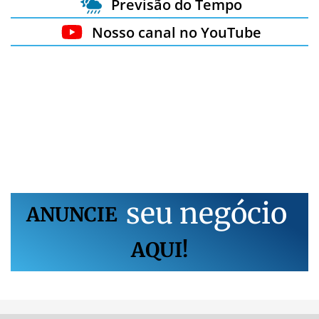
Previsão do Tempo
Nosso canal no YouTube
s
e
u
n
e
g
ó
c
i
o
ANUNCIE
AQUI!