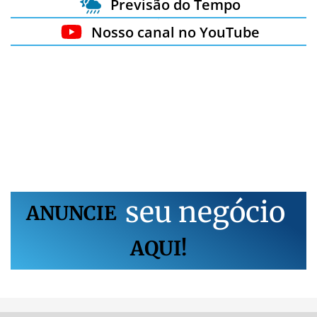
Previsão do Tempo
Nosso canal no YouTube
s
e
u
n
e
g
ó
c
i
o
ANUNCIE
AQUI!