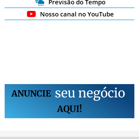
Previsão do Tempo
Nosso canal no YouTube
s
e
u
n
e
g
ó
c
i
o
ANUNCIE
AQUI!