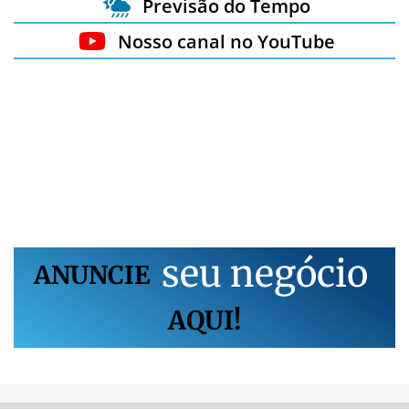
Previsão do Tempo
Nosso canal no YouTube
s
e
u
n
e
g
ó
c
i
o
ANUNCIE
AQUI!