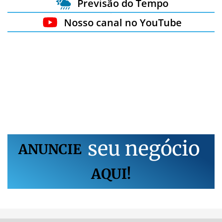
Previsão do Tempo
Nosso canal no YouTube
s
e
u
n
e
g
ó
c
i
o
ANUNCIE
AQUI!