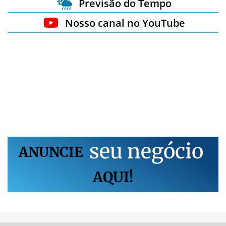
Previsão do Tempo
Nosso canal no YouTube
s
e
u
n
e
g
ó
c
i
o
ANUNCIE
AQUI!