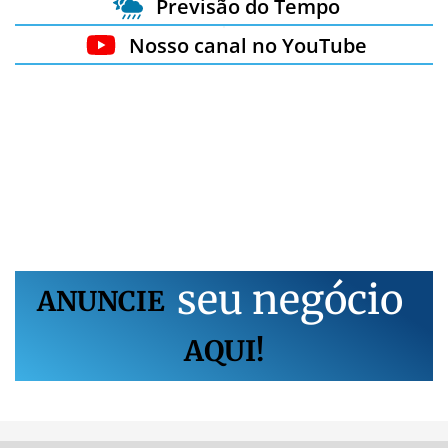
Previsão do Tempo
Nosso canal no YouTube
s
e
u
n
e
g
ó
c
i
o
ANUNCIE
AQUI!