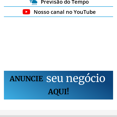
Previsão do Tempo
Nosso canal no YouTube
s
e
u
n
e
g
ó
c
i
o
ANUNCIE
AQUI!