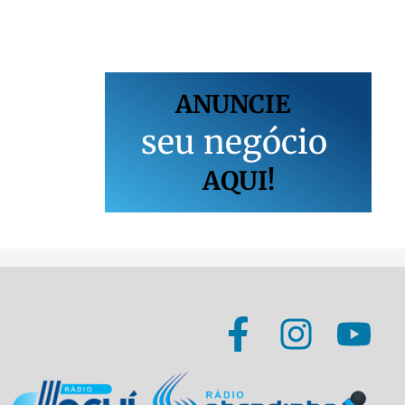
ANUNCIE
s
e
u
n
e
g
ó
c
i
o
AQUI!