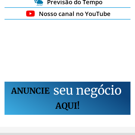
Previsão do Tempo
Nosso canal no YouTube
s
e
u
n
e
g
ó
c
i
o
ANUNCIE
AQUI!