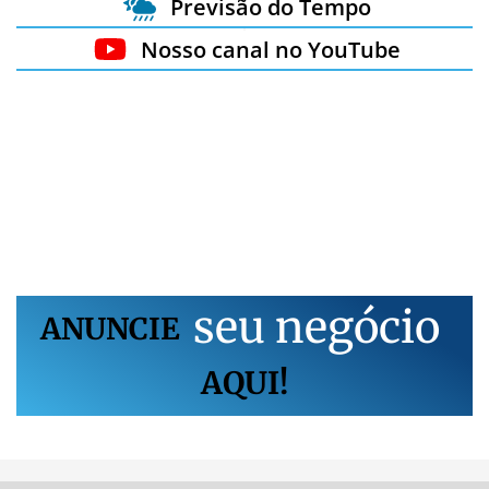
Previsão do Tempo
Nosso canal no YouTube
s
e
u
n
e
g
ó
c
i
o
ANUNCIE
AQUI!