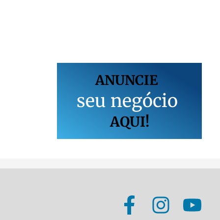
ANUNCIE
s
e
u
n
e
g
ó
c
i
o
AQUI!