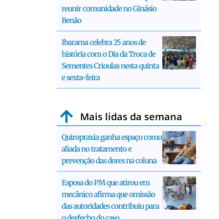
reunir comunidade no Ginásio
Benão
Ibarama celebra 25 anos de
história com o Dia da Troca de
Sementes Crioulas nesta quinta
e sexta-feira
Mais lidas da semana
Quiropraxia ganha espaço como
aliada no tratamento e
prevenção das dores na coluna
Esposa do PM que atirou em
mecânico afirma que omissão
das autoridades contribuiu para
o desfecho do caso