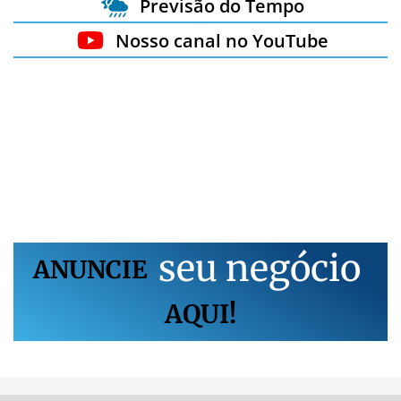
Previsão do Tempo
Nosso canal no YouTube
s
e
u
n
e
g
ó
c
i
o
ANUNCIE
AQUI!