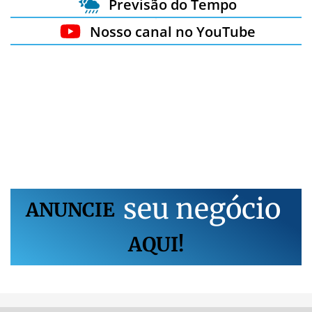
Previsão do Tempo
Nosso canal no YouTube
s
e
u
n
e
g
ó
c
i
o
ANUNCIE
AQUI!