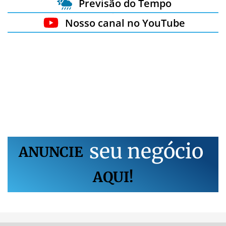
Previsão do Tempo
Nosso canal no YouTube
s
e
u
n
e
g
ó
c
i
o
ANUNCIE
AQUI!