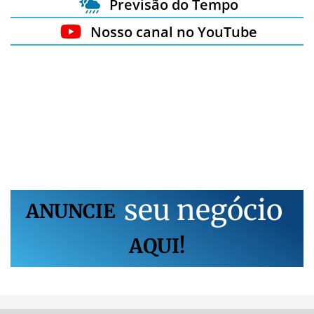
Previsão do Tempo
Nosso canal no YouTube
s
e
u
n
e
g
ó
c
i
o
ANUNCIE
AQUI!