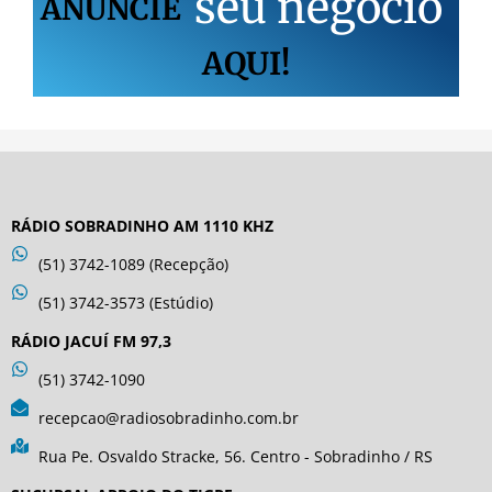
s
e
u
n
e
g
ó
c
i
o
ANUNCIE
AQUI!
RÁDIO SOBRADINHO AM 1110 KHZ
(51) 3742-1089 (Recepção)
(51) 3742-3573 (Estúdio)
RÁDIO JACUÍ FM 97,3
(51) 3742-1090
recepcao@radiosobradinho.com.br
Rua Pe. Osvaldo Stracke, 56. Centro - Sobradinho / RS