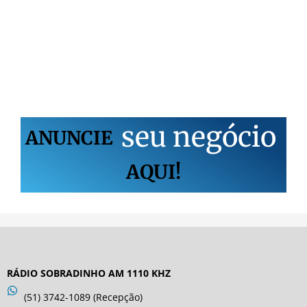
s
e
u
n
e
g
ó
c
i
o
ANUNCIE
AQUI!
RÁDIO SOBRADINHO AM 1110 KHZ
(51) 3742-1089 (Recepção)